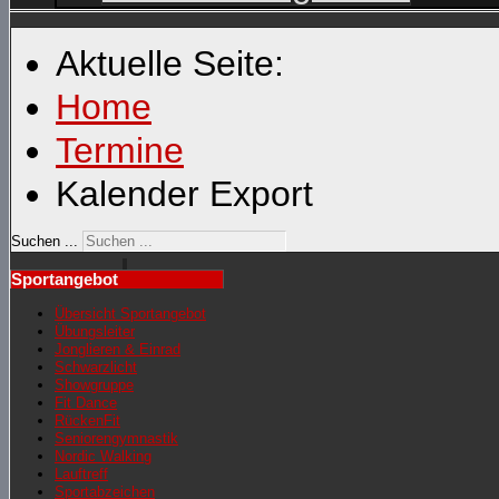
Aktuelle Seite:
Home
Termine
Kalender Export
Suchen ...
Sportangebot
Übersicht Sportangebot
Übungsleiter
Jonglieren & Einrad
Schwarzlicht
Showgruppe
Fit Dance
RückenFit
Seniorengymnastik
Nordic Walking
Lauftreff
Sportabzeichen