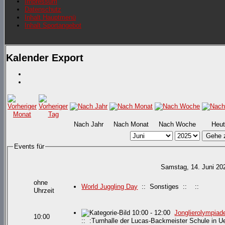
Impressum
Datenschutz
Inhalt Hauptmenü
Inhalt Sportangebot
Kalender Export
Nach Jahr
Nach Monat
Nach Woche
Heut
Gehe 
Events für
Samstag, 14. Juni 20
ohne
World Juggling Day
:: Sonstiges :: ::
Uhrzeit
10:00 - 12:00
Jonglierolympiad
10:00
:: :Turnhalle der Lucas-Backmeister Schule in U