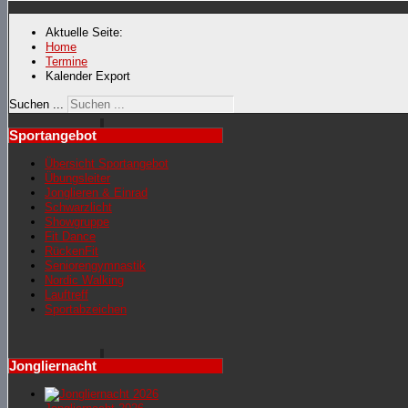
Aktuelle Seite:
Home
Termine
Kalender Export
Suchen ...
Sportangebot
Übersicht Sportangebot
Übungsleiter
Jonglieren & Einrad
Schwarzlicht
Showgruppe
Fit Dance
RückenFit
Seniorengymnastik
Nordic Walking
Lauftreff
Sportabzeichen
Jongliernacht