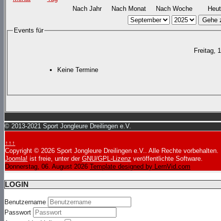
Nach Jahr
Nach Monat
Nach Woche
Heut
Gehe 
Events für
Freitag, 
Keine Termine
© 2013-2021 Sport Jongleure Dreilingen e.V.
↑↑↑
Copyright © 2026 Sport Jongleure Dreilingen e.V.. Alle Rechte vorbehalten.
Joomla!
ist freie, unter der
GNU/GPL-Lizenz
veröffentlichte Software.
Donnerstag, 06. August 2026
Template designed by LernVid.com
LOGIN
Benutzername
Passwort