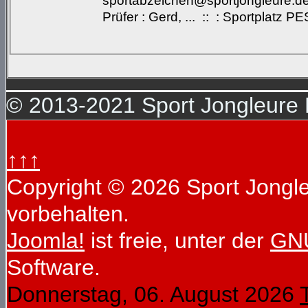
sportabzeichen@sportjongleure.de 
Prüfer : Gerd, ... :: : Sportplatz
© 2013-2021 Sport Jongleure D
↑↑↑
Copyright © 2026 Sport Jongleu
vorbehalten.
Joomla!
ist freie, unter der
GNU
Software.
Donnerstag, 06. August 2026