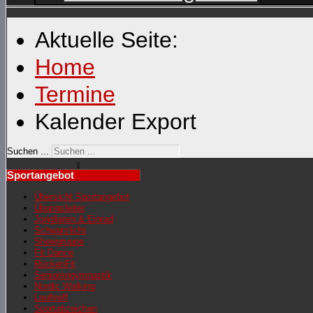
Aktuelle Seite:
Home
Termine
Kalender Export
Suchen ...
Sportangebot
Übersicht Sportangebot
Übungsleiter
Jonglieren & Einrad
Schwarzlicht
Showgruppe
Fit Dance
RückenFit
Seniorengymnastik
Nordic Walking
Lauftreff
Sportabzeichen