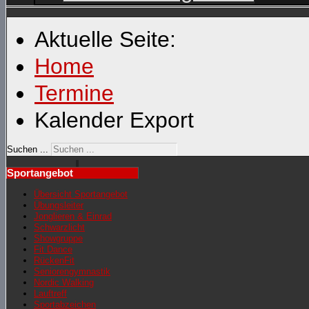
Aktuelle Seite:
Home
Termine
Kalender Export
Suchen ...
Sportangebot
Übersicht Sportangebot
Übungsleiter
Jonglieren & Einrad
Schwarzlicht
Showgruppe
Fit Dance
RückenFit
Seniorengymnastik
Nordic Walking
Lauftreff
Sportabzeichen