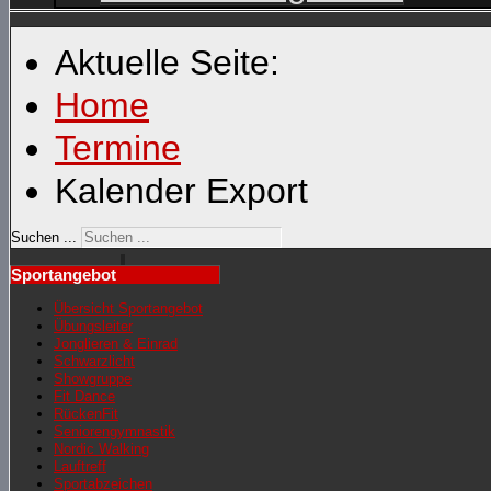
Aktuelle Seite:
Home
Termine
Kalender Export
Suchen ...
Sportangebot
Übersicht Sportangebot
Übungsleiter
Jonglieren & Einrad
Schwarzlicht
Showgruppe
Fit Dance
RückenFit
Seniorengymnastik
Nordic Walking
Lauftreff
Sportabzeichen