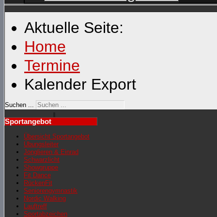
Aktuelle Seite:
Home
Termine
Kalender Export
Suchen ...
Sportangebot
Übersicht Sportangebot
Übungsleiter
Jonglieren & Einrad
Schwarzlicht
Showgruppe
Fit Dance
RückenFit
Seniorengymnastik
Nordic Walking
Lauftreff
Sportabzeichen