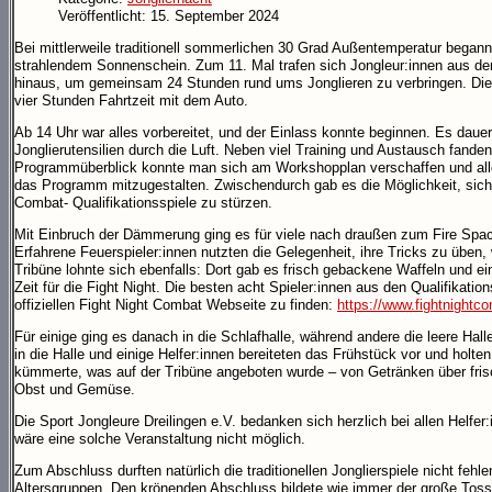
Veröffentlicht: 15. September 2024
Bei mittlerweile traditionell sommerlichen 30 Grad Außentemperatur begann
strahlendem Sonnenschein. Zum 11. Mal trafen sich Jongleur:innen aus de
hinaus, um gemeinsam 24 Stunden rund ums Jonglieren zu verbringen. Die
vier Stunden Fahrtzeit mit dem Auto.
Ab 14 Uhr war alles vorbereitet, und der Einlass konnte beginnen. Es dauer
Jonglierutensilien durch die Luft. Neben viel Training und Austausch fande
Programmüberblick konnte man sich am Workshopplan verschaffen und all
das Programm mitzugestalten. Zwischendurch gab es die Möglichkeit, sich a
Combat- Qualifikationsspiele zu stürzen.
Mit Einbruch der Dämmerung ging es für viele nach draußen zum Fire Space.
Erfahrene Feuerspieler:innen nutzten die Gelegenheit, ihre Tricks zu üben
Tribüne lohnte sich ebenfalls: Dort gab es frisch gebackene Waffeln und eine
Zeit für die Fight Night. Die besten acht Spieler:innen aus den Qualifikati
offiziellen Fight Night Combat Webseite zu finden:
https://www.fightnight
Für einige ging es danach in die Schlafhalle, während andere die leere Hal
in die Halle und einige Helfer:innen bereiteten das Frühstück vor und holte
kümmerte, was auf der Tribüne angeboten wurde – von Getränken über frisc
Obst und Gemüse.
Die Sport Jongleure Dreilingen e.V. bedanken sich herzlich bei allen He
wäre eine solche Veranstaltung nicht möglich.
Zum Abschluss durften natürlich die traditionellen Jonglierspiele nicht fehl
Altersgruppen. Den krönenden Abschluss bildete wie immer der große Toss 