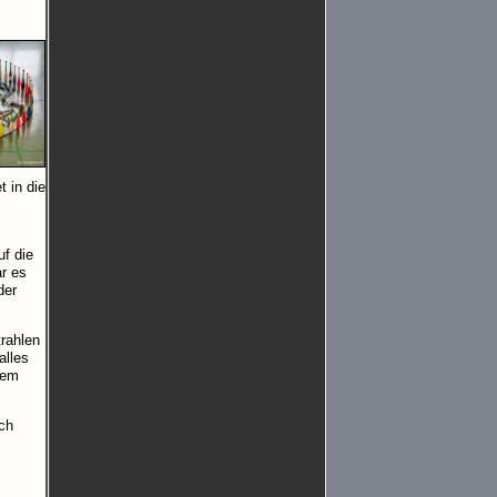
 in die
uf die
ar es
der
trahlen
alles
hem
ch