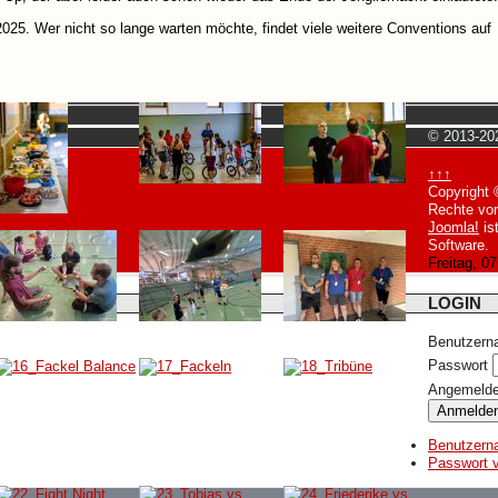
2025. Wer nicht so lange warten möchte, findet viele weitere Conventions auf
© 2013-202
↑↑↑
Copyright 
Rechte vor
Joomla!
ist
Software.
Freitag, 0
LOGIN
Benutzern
Passwort
Angemelde
Anmelde
Benutzern
Passwort 