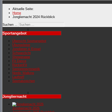
Aktuelle Seite:
Home
Jongliernacht 2024 Rückblick
Suchen ...
Sportangebot
Übersicht Sportangebot
Übungsleiter
Jonglieren & Einrad
Schwarzlicht
Showgruppe
Fit Dance
RückenFit
Seniorengymnastik
Nordic Walking
Lauftreff
Sportabzeichen
Jongliernacht
Jongliernacht 2026