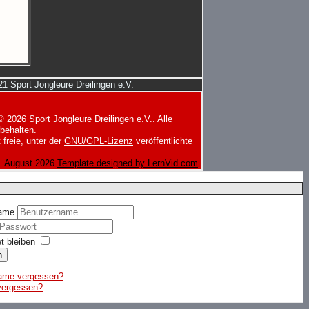
1 Sport Jongleure Dreilingen e.V.
© 2026 Sport Jongleure Dreilingen e.V.. Alle
behalten.
 freie, unter der
GNU/GPL-Lizenz
veröffentlichte
7. August 2026
Template designed by LernVid.com
ame
t bleiben
n
ame vergessen?
vergessen?