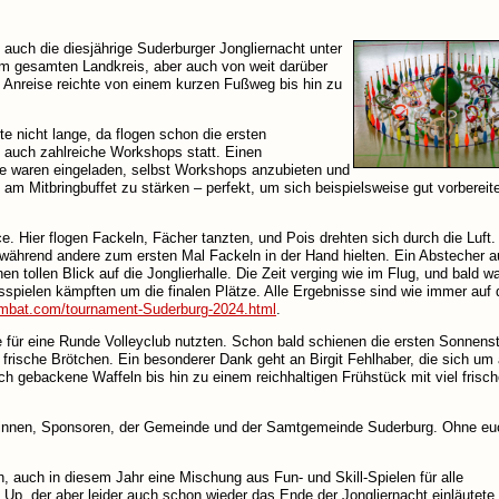
 auch die diesjährige Suderburger Jongliernacht unter
m gesamten Landkreis, aber auch von weit darüber
 Anreise reichte von einem kurzen Fußweg bis hin zu
te nicht lange, da flogen schon die ersten
n auch zahlreiche Workshops statt. Einen
e waren eingeladen, selbst Workshops anzubieten und
m Mitbringbuffet zu stärken – perfekt, um sich beispielsweise gut vorbereitet
 Hier flogen Fackeln, Fächer tanzten, und Pois drehten sich durch die Luft.
, während andere zum ersten Mal Fackeln in der Hand hielten. Ein Abstecher a
n tollen Blick auf die Jonglierhalle. Die Zeit verging wie im Flug, und bald w
onsspielen kämpften um die finalen Plätze. Alle Ergebnisse sind wie immer auf 
combat.com/tournament-Suderburg-2024.html
.
le für eine Runde Volleyclub nutzten. Schon bald schienen die ersten Sonnens
n frische Brötchen. Ein besonderer Dank geht an Birgit Fehlhaber, die sich um 
h gebackene Waffeln bis hin zu einem reichhaltigen Frühstück mit viel frisc
lfer:innen, Sponsoren, der Gemeinde und der Samtgemeinde Suderburg. Ohne eu
en, auch in diesem Jahr eine Mischung aus Fun- und Skill-Spielen für alle
Up, der aber leider auch schon wieder das Ende der Jongliernacht einläutete.