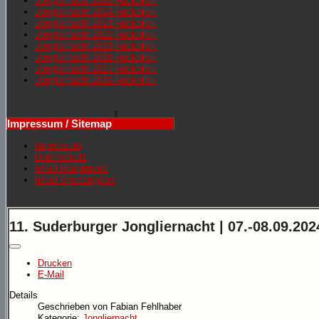
Jongliernachr 2025 Rückblick
Jongliernacht 2024 Rückblick
Jongliernacht 2023 Rückblick
Jongliernacht 2022 Rückblick
Jongliernacht 2019 Rückblick
Jongliernacht 2018 Rückblick
Jongliernacht 2017 Rückblick
Jongliernacht 2016 Rückblick
Impressum / Sitemap
Impressum
Datenschutz
Inhalt Hauptmenü
Inhalt Sportangebot
11. Suderburger Jongliernacht | 07.-08.09.202
Drucken
E-Mail
Details
Geschrieben von
Fabian Fehlhaber
Kategorie:
Jongliernacht