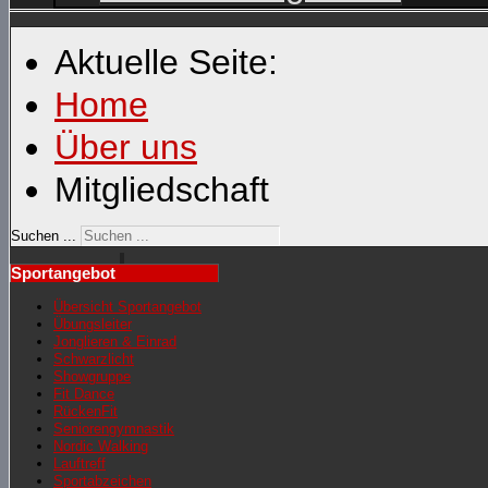
Aktuelle Seite:
Home
Über uns
Mitgliedschaft
Suchen ...
Sportangebot
Übersicht Sportangebot
Übungsleiter
Jonglieren & Einrad
Schwarzlicht
Showgruppe
Fit Dance
RückenFit
Seniorengymnastik
Nordic Walking
Lauftreff
Sportabzeichen