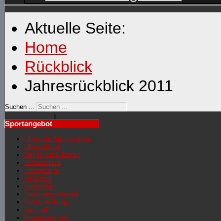
Aktuelle Seite:
Home
Rückblick
Jahresrückblick 2011
Suchen ...
Sportangebot
Übersicht Sportangebot
Übungsleiter
Jonglieren & Einrad
Schwarzlicht
Showgruppe
Fit Dance
RückenFit
Seniorengymnastik
Nordic Walking
Lauftreff
Sportabzeichen