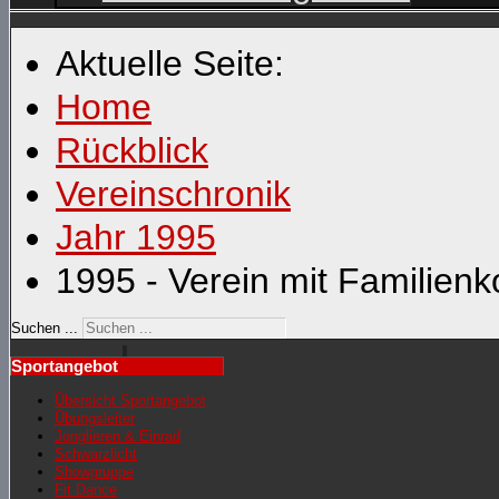
Aktuelle Seite:
Home
Rückblick
Vereinschronik
Jahr 1995
1995 - Verein mit Familien
Suchen ...
Sportangebot
Übersicht Sportangebot
Übungsleiter
Jonglieren & Einrad
Schwarzlicht
Showgruppe
Fit Dance