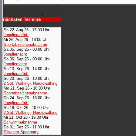
nächsten Termine
Sa 22. Aug 26 - 15:00 Uhr
Jonglierauftritt
Mi 26. Aug 26 - 16:00 Uhr
Sportabzeichenabnahme
Sa 05. Sep 26 - 00:00 Uhr
Jongliernacht
So 06. Sep 26 - 00:00 Uhr
Jongliernacht
So 13. Sep 26 - 14:00 Uhr
Jonglierauftritt
So 20. Sep 26 - 10:00 Uhr
2 Std. Walking-, Nordicwalking
Mo 21. Sep 26 - 18:00 Uhr
Sportabzeichenabnahme
Do 24. Sep 26 - 16:00 Uhr
Jonglierauftritt
So 18. Okt 26 - 10:00 Uhr
2 Std. Walking-, Nordicwalking
Mi 21. Okt 26 - 19:00 Uhr
Schwimmabnahme
Do 31. Dez 26 - 11:00 Uhr
Silvester-Sportparty