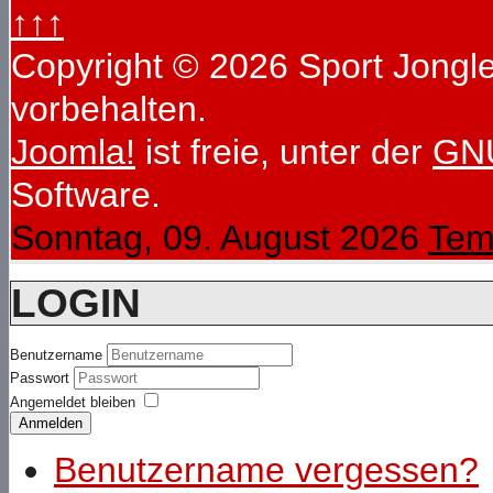
↑↑↑
Copyright © 2026 Sport Jongleu
vorbehalten.
Joomla!
ist freie, unter der
GNU
Software.
Sonntag, 09. August 2026
Tem
LOGIN
Benutzername
Passwort
Angemeldet bleiben
Anmelden
Benutzername vergessen?