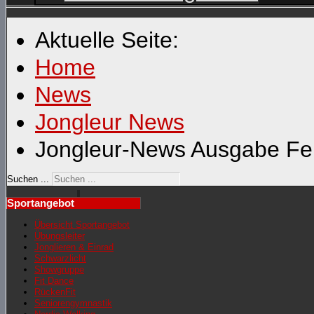
Aktuelle Seite:
Home
News
Jongleur News
Jongleur-News Ausgabe Fe
Suchen ...
Sportangebot
Übersicht Sportangebot
Übungsleiter
Jonglieren & Einrad
Schwarzlicht
Showgruppe
Fit Dance
RückenFit
Seniorengymnastik