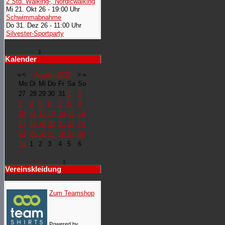
2 Std. Walking-, Nordicwalking
Mi 21. Okt 26 - 19:00 Uhr
Schwimmabnahme
Do 31. Dez 26 - 11:00 Uhr
Silvester-Sportparty
Kalender
«
<
August
2026
>
»
Mo
Di
Mi
Do
Fr
Sa
So
27
28
29
30
31
1
2
3
4
5
6
7
8
9
10
11
12
13
14
15
16
17
18
19
20
21
22
23
24
25
26
27
28
29
30
31
1
2
3
4
5
6
Vereinskleidung
Zum Teamshop
Powered by