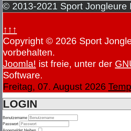
© 2013-2021 Sport Jongleure D
↑↑↑
Copyright © 2026 Sport Jongleu
vorbehalten.
Joomla!
ist freie, unter der
GNU
Software.
Freitag, 07. August 2026
Temp
LOGIN
Benutzername
Passwort
Angemeldet bleiben