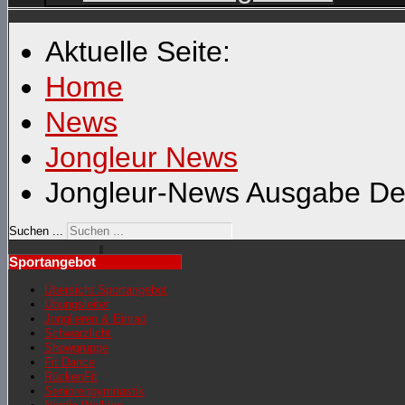
Aktuelle Seite:
Home
News
Jongleur News
Jongleur-News Ausgabe D
Suchen ...
Sportangebot
Übersicht Sportangebot
Übungsleiter
Jonglieren & Einrad
Schwarzlicht
Showgruppe
Fit Dance
RückenFit
Seniorengymnastik