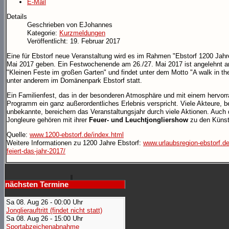
E-Mail
Details
Geschrieben von
EJohannes
Kategorie:
Kurzmeldungen
Veröffentlicht: 19. Februar 2017
Eine für Ebstorf neue Veranstaltung wird es im Rahmen "Ebstorf 1200 Jahr
Mai 2017 geben. Ein Festwochenende am 26./27. Mai 2017 ist angelehnt a
"Kleinen Feste im großen Garten" und findet unter dem Motto "A walk in th
unter anderem im Domänenpark Ebstorf statt.
Ein Familienfest, das in der besonderen Atmosphäre und mit einem hervor
Programm ein ganz außerordentliches Erlebnis verspricht. Viele Akteure, 
unbekannte, bereichern das Veranstaltungsjahr durch viele Aktionen. Auch 
Jongleure gehören mit ihrer
Feuer- und Leuchtjongliershow
zu den Künst
Quelle:
www.1200-ebstorf.de/index.html
Weitere Informationen zu 1200 Jahre Ebstorf:
www.urlaubsregion-ebstorf.de/
feiert-das-jahr-2017/
nächsten Termine
Sa 08. Aug 26 - 00:00 Uhr
Jonglierauftritt (findet nicht statt)
Sa 08. Aug 26 - 15:00 Uhr
Sportabzeichenabnahme