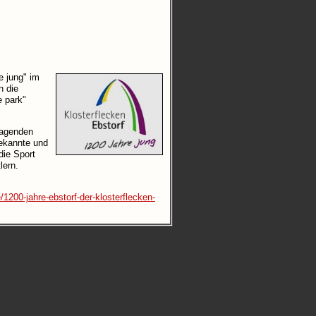
e jung" im
n die
e park"
ragenden
bekannte und
die Sport
lern.
1200-jahre-ebstorf-der-klosterflecken-