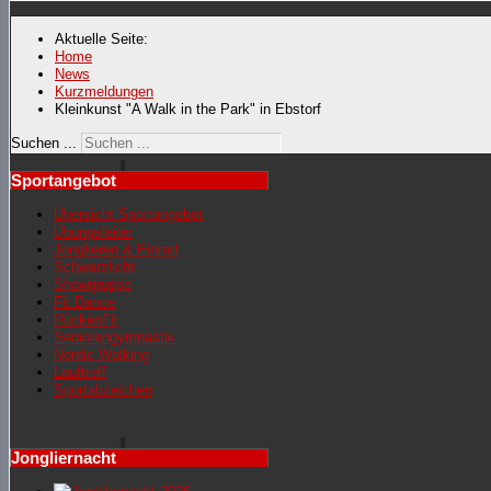
Aktuelle Seite:
Home
News
Kurzmeldungen
Kleinkunst "A Walk in the Park" in Ebstorf
Suchen ...
Sportangebot
Übersicht Sportangebot
Übungsleiter
Jonglieren & Einrad
Schwarzlicht
Showgruppe
Fit Dance
RückenFit
Seniorengymnastik
Nordic Walking
Lauftreff
Sportabzeichen
Jongliernacht