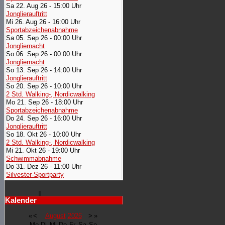
Sa 22. Aug 26 - 15:00 Uhr
Jonglierauftritt
Mi 26. Aug 26 - 16:00 Uhr
Sportabzeichenabnahme
Sa 05. Sep 26 - 00:00 Uhr
Jongliernacht
So 06. Sep 26 - 00:00 Uhr
Jongliernacht
So 13. Sep 26 - 14:00 Uhr
Jonglierauftritt
So 20. Sep 26 - 10:00 Uhr
2 Std. Walking-, Nordicwalking
Mo 21. Sep 26 - 18:00 Uhr
Sportabzeichenabnahme
Do 24. Sep 26 - 16:00 Uhr
Jonglierauftritt
So 18. Okt 26 - 10:00 Uhr
2 Std. Walking-, Nordicwalking
Mi 21. Okt 26 - 19:00 Uhr
Schwimmabnahme
Do 31. Dez 26 - 11:00 Uhr
Silvester-Sportparty
Kalender
«
<
August
2026
>
»
Mo
Di
Mi
Do
Fr
Sa
So