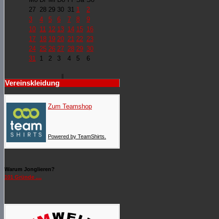
27
28
29
30
31
1
2
3
4
5
6
7
8
9
10
11
12
13
14
15
16
17
18
19
20
21
22
23
24
25
26
27
28
29
30
31
1
2
3
4
5
6
Vereinskleidung
Zum Teamshop
Powered by TeamShirts.
Warum Jonglieren?
101 Gründe ....