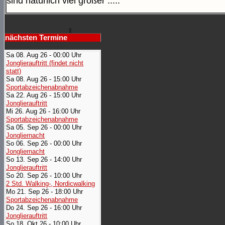
sind natürlich viel größer .....
nächsten Termine
Sa 08. Aug 26 - 00:00 Uhr
Jonglierauftritt (findet nicht
statt)
Sa 08. Aug 26 - 15:00 Uhr
Sportabzeichenabnahme
Sa 22. Aug 26 - 15:00 Uhr
Jonglierauftritt
Mi 26. Aug 26 - 16:00 Uhr
Sportabzeichenabnahme
Sa 05. Sep 26 - 00:00 Uhr
Jongliernacht
So 06. Sep 26 - 00:00 Uhr
Jongliernacht
So 13. Sep 26 - 14:00 Uhr
Jonglierauftritt
So 20. Sep 26 - 10:00 Uhr
2 Std. Walking-, Nordicwalking
Mo 21. Sep 26 - 18:00 Uhr
Sportabzeichenabnahme
Do 24. Sep 26 - 16:00 Uhr
Jonglierauftritt
So 18. Okt 26 - 10:00 Uhr