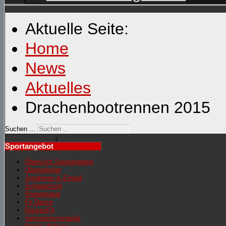
Aktuelle Seite:
Home
News
Aktuelles
Drachenbootrennen 2015
Suchen ...
Sportangebot
Übersicht Sportangebot
Übungsleiter
Jonglieren & Einrad
Schwarzlicht
Showgruppe
Fit Dance
RückenFit
Seniorengymnastik