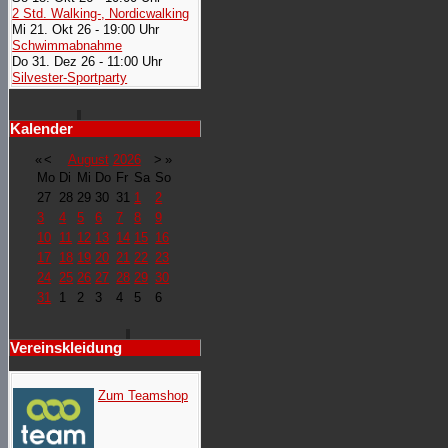
2 Std. Walking-, Nordicwalking
Mi 21. Okt 26 - 19:00 Uhr
Schwimmabnahme
Do 31. Dez 26 - 11:00 Uhr
Silvester-Sportparty
Kalender
«
<
August
2026
>
»
Mo
Di
Mi
Do
Fr
Sa
So
27
28
29
30
31
1
2
3
4
5
6
7
8
9
10
11
12
13
14
15
16
17
18
19
20
21
22
23
24
25
26
27
28
29
30
31
1
2
3
4
5
6
Vereinskleidung
Zum Teamshop