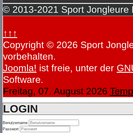
© 2013-2021 Sport Jongleure D
↑↑↑
Copyright © 2026 Sport Jongleu
vorbehalten.
Joomla!
ist freie, unter der
GNU
Software.
Freitag, 07. August 2026
Temp
LOGIN
Benutzername
Passwort