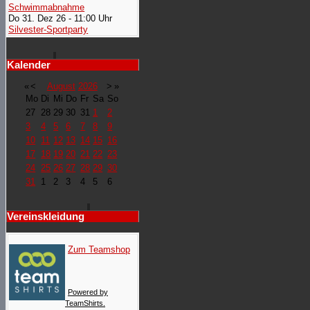
Schwimmabnahme
Do 31. Dez 26 - 11:00 Uhr
Silvester-Sportparty
Kalender
«
<
August
2026
>
»
Mo
Di
Mi
Do
Fr
Sa
So
27
28
29
30
31
1
2
3
4
5
6
7
8
9
10
11
12
13
14
15
16
17
18
19
20
21
22
23
24
25
26
27
28
29
30
31
1
2
3
4
5
6
Vereinskleidung
Zum Teamshop
Powered by
TeamShirts.