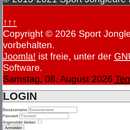
↑↑↑
Copyright © 2026 Sport Jongleu
vorbehalten.
Joomla!
ist freie, unter der
GNU
Software.
Samstag, 08. August 2026
Tem
LOGIN
Benutzername
Passwort
Angemeldet bleiben
Anmelden