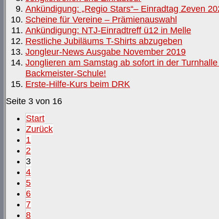
Ankündigung: „Regio Stars“– Einradtag Zeven 20
Scheine für Vereine – Prämienauswahl
Ankündigung: NTJ-Einradtreff ü12 in Melle
Restliche Jubiläums T-Shirts abzugeben
Jongleur-News Ausgabe November 2019
Jonglieren am Samstag ab sofort in der Turnhalle
Backmeister-Schule!
Erste-Hilfe-Kurs beim DRK
Seite 3 von 16
Start
Zurück
1
2
3
4
5
6
7
8