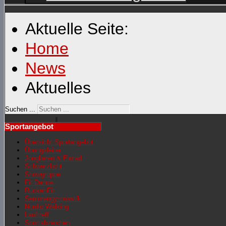
Aktuelle Seite:
Home
News
Aktuelles
Suchen ...
Sportangebot
Übersicht Sportangebot
Übungsleiter
Jonglieren & Einrad
Schwarzlicht
Showgruppe
Fit Dance
RückenFit
Seniorengymnastik
Nordic Walking
Lauftreff
Sportabzeichen