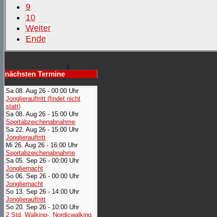
9
10
Weiter
Ende
nächsten Termine
Sa 08. Aug 26 - 00:00 Uhr
Jonglierauftritt (findet nicht
statt)
Sa 08. Aug 26 - 15:00 Uhr
Sportabzeichenabnahme
Sa 22. Aug 26 - 15:00 Uhr
Jonglierauftritt
Mi 26. Aug 26 - 16:00 Uhr
Sportabzeichenabnahme
Sa 05. Sep 26 - 00:00 Uhr
Jongliernacht
So 06. Sep 26 - 00:00 Uhr
Jongliernacht
So 13. Sep 26 - 14:00 Uhr
Jonglierauftritt
So 20. Sep 26 - 10:00 Uhr
2 Std. Walking-, Nordicwalking