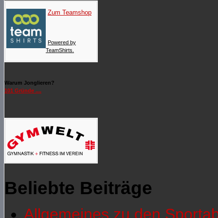
Zum Teamshop
Powered by
TeamShirts.
Warum Jonglieren?
101 Gründe ....
Beliebte Beiträge
Allgemeines zu den Sporta