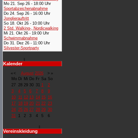
Mo 21. Sep 26 - 18:00 Uhr
Sportabzeichenabnahme
Do 24. Sep 26 - 16:00 Uhr
Jonglierauftritt
So 18. Okt 26 - 10:00 Uhr
2 Std. Walking-, Nordicwalking
Mi 21. Okt 26 - 19:00 Uhr
Schwimmabnahme
Do 31. Dez 26 - 11:00 Uhr
Silvester-Sportparty
Kalender
«
<
August
2026
>
»
Mo
Di
Mi
Do
Fr
Sa
So
27
28
29
30
31
1
2
3
4
5
6
7
8
9
10
11
12
13
14
15
16
17
18
19
20
21
22
23
24
25
26
27
28
29
30
31
1
2
3
4
5
6
Vereinskleidung