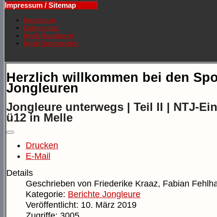
Impressum / Sitemap
Impressum
Datenschutz
Inhalt Hauptmenü
Inhalt Sportangebot
Herzlich willkommen bei den Spo
Jongleuren
Jongleure unterwegs | Teil II | NTJ-Ein
ü12 in Melle
Drucken
E-Mail
Details
Geschrieben von
Friederike Kraaz, Fabian Fehlh
Kategorie:
Berichte Jongleure
Veröffentlicht: 10. März 2019
Zugriffe: 3005