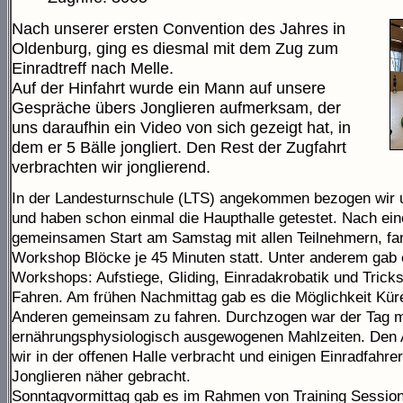
Nach unserer ersten Convention des Jahres in
Oldenburg, ging es diesmal mit dem Zug zum
Einradtreff nach Melle.
Auf der Hinfahrt wurde ein Mann auf unsere
Gespräche übers Jonglieren aufmerksam, der
uns daraufhin ein Video von sich gezeigt hat, in
dem er 5 Bälle jongliert. Den Rest der Zugfahrt
verbrachten wir jonglierend.
In der Landesturnschule (LTS) angekommen bezogen wir
und haben schon einmal die Haupthalle getestet. Nach ei
gemeinsamen Start am Samstag mit allen Teilnehmern, fa
Workshop Blöcke je 45 Minuten statt. Unter anderem gab 
Workshops: Aufstiege, Gliding, Einradakrobatik und Trick
Fahren. Am frühen Nachmittag gab es die Möglichkeit Küre
Anderen gemeinsam zu fahren. Durchzogen war der Tag mi
ernährungsphysiologisch ausgewogenen Mahlzeiten. Den
wir in der offenen Halle verbracht und einigen Einradfahre
Jonglieren näher gebracht.
Sonntagvormittag gab es im Rahmen von Training Session