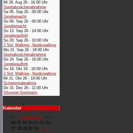
Mi 26. Aug 26 - 16:00 Uhr
Sportabzeichenabnahme
Sa 05. Sep 26 - 00:00 Uhr
Jongliernacht
So 06. Sep 26 - 00:00 Uhr
Jongliernacht
So 13. Sep 26 - 14:00 Uhr
Jonglierauftritt
So 20. Sep 26 - 10:00 Uhr
2 Std. Walking-, Nordicwalking
Mo 21. Sep 26 - 18:00 Uhr
Sportabzeichenabnahme
Do 24. Sep 26 - 16:00 Uhr
Jonglierauftritt
So 18. Okt 26 - 10:00 Uhr
2 Std. Walking-, Nordicwalking
Mi 21. Okt 26 - 19:00 Uhr
Schwimmabnahme
Do 31. Dez 26 - 11:00 Uhr
Silvester-Sportparty
Kalender
«
<
August
2026
>
»
Mo
Di
Mi
Do
Fr
Sa
So
27
28
29
30
31
1
2