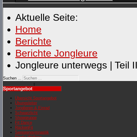
Aktuelle Seite:
Home
Berichte
Berichte Jongleure
Jongleure unterwegs | Teil I
Suchen ...
Sportangebot
Übersicht Sportangebot
Übungsleiter
Jonglieren & Einrad
Schwarzlicht
Showgruppe
Fit Dance
RückenFit
Seniorengymnastik