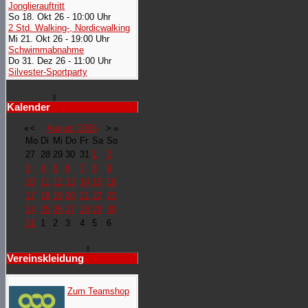
Jonglierauftritt
So 18. Okt 26 - 10:00 Uhr
2 Std. Walking-, Nordicwalking
Mi 21. Okt 26 - 19:00 Uhr
Schwimmabnahme
Do 31. Dez 26 - 11:00 Uhr
Silvester-Sportparty
Kalender
«
<
August
2026
>
»
Mo
Di
Mi
Do
Fr
Sa
So
27
28
29
30
31
1
2
3
4
5
6
7
8
9
10
11
12
13
14
15
16
17
18
19
20
21
22
23
24
25
26
27
28
29
30
31
1
2
3
4
5
6
Vereinskleidung
Zum Teamshop