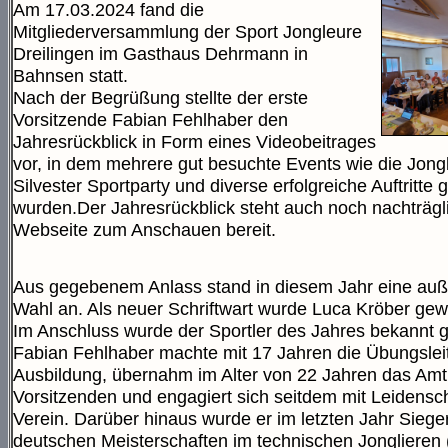
Am 17.03.2024 fand die
Mitgliederversammlung der Sport Jongleure
Dreilingen im Gasthaus Dehrmann in
Bahnsen statt.
Nach der Begrüßung stellte der erste
Vorsitzende Fabian Fehlhaber den
Jahresrückblick in Form eines Videobeitrages
vor, in dem mehrere gut besuchte Events wie die Jongl
Silvester Sportparty und diverse erfolgreiche Auftritte 
wurden.Der Jahresrückblick steht auch noch nachträgli
Webseite zum Anschauen bereit.
Aus gegebenem Anlass stand in diesem Jahr eine au
Wahl an. Als neuer Schriftwart wurde Luca Kröber gew
Im Anschluss wurde der Sportler des Jahres bekannt 
Fabian Fehlhaber machte mit 17 Jahren die Übungslei
Ausbildung, übernahm im Alter von 22 Jahren das Amt
Vorsitzenden und engagiert sich seitdem mit Leidensch
Verein. Darüber hinaus wurde er im letzten Jahr Siege
deutschen Meisterschaften im technischen Jonglieren 