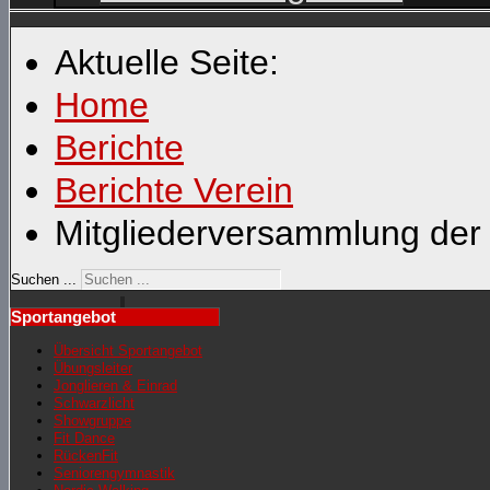
Aktuelle Seite:
Home
Berichte
Berichte Verein
Mitgliederversammlung der 
Suchen ...
Sportangebot
Übersicht Sportangebot
Übungsleiter
Jonglieren & Einrad
Schwarzlicht
Showgruppe
Fit Dance
RückenFit
Seniorengymnastik