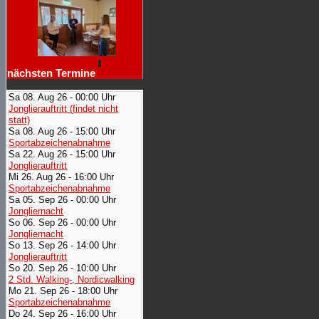
nächsten Termine
Sa 08. Aug 26 - 00:00 Uhr
Jonglierauftritt (findet nicht
statt)
Sa 08. Aug 26 - 15:00 Uhr
Sportabzeichenabnahme
Sa 22. Aug 26 - 15:00 Uhr
Jonglierauftritt
Mi 26. Aug 26 - 16:00 Uhr
Sportabzeichenabnahme
Sa 05. Sep 26 - 00:00 Uhr
Jongliernacht
So 06. Sep 26 - 00:00 Uhr
Jongliernacht
So 13. Sep 26 - 14:00 Uhr
Jonglierauftritt
So 20. Sep 26 - 10:00 Uhr
2 Std. Walking-, Nordicwalking
Mo 21. Sep 26 - 18:00 Uhr
Sportabzeichenabnahme
Do 24. Sep 26 - 16:00 Uhr