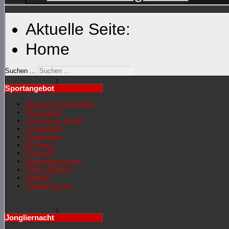
Aktuelle Seite:
Home
Suchen ...
Sportangebot
Übersicht Sportangebot
Übungsleiter
Jonglieren & Einrad
Schwarzlicht
Showgruppe
Fit Dance
RückenFit
Seniorengymnastik
Nordic Walking
Lauftreff
Sportabzeichen
Jongliernacht