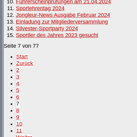
Führerscheinprüfungen am 21.04.2024
Sportehrentag 2024
Jongleur-News Ausgabe Februar 2024
Einladung zur Mitgliederversammlung
Silvester-Sportparty 2024
Sportler des Jahres 2023 gesucht
Seite 7 von 77
Start
Zurück
2
3
4
5
6
7
8
9
10
11