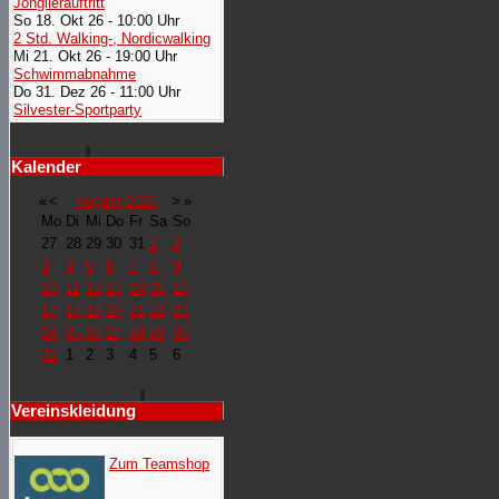
Jonglierauftritt
So 18. Okt 26 - 10:00 Uhr
2 Std. Walking-, Nordicwalking
Mi 21. Okt 26 - 19:00 Uhr
Schwimmabnahme
Do 31. Dez 26 - 11:00 Uhr
Silvester-Sportparty
Kalender
«
<
August
2026
>
»
Mo
Di
Mi
Do
Fr
Sa
So
27
28
29
30
31
1
2
3
4
5
6
7
8
9
10
11
12
13
14
15
16
17
18
19
20
21
22
23
24
25
26
27
28
29
30
31
1
2
3
4
5
6
Vereinskleidung
Zum Teamshop