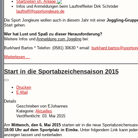
Startzeiten sh. Anlage
Infos und Anmeldungen beim Lauftreffleiter Dirk Schröder
lauftreff@sportjongleure.de
Die Sport Jongleure wollen auch in diesem Jahr mit einer
Joggling-Grupp
Start gehen.
Wer hat Lust und Spaß zu dieser Herausforderung?
Weitere Infos und
Anmeldung zum Joggling
bei:
Burkhard Bartos * Telefon: (0581) 30630 * email:
burkhard.bartos@sportjon
Weiterlesen ...
Start in die Sportabzeichensaison 2015
Drucken
E-Mail
Details
Geschrieben von
EJohannes
Kategorie:
Aktuelles
Veröffentlicht: 03. Mai 2015
Am
Mittwoch, den 6. Mai 2015
starten wir in die neue Sportabzeichensa
18:00 Uhr auf dem Sportplatz in Eimke.
Unter folgendem Link kann jeder
anzeigen lassen und runterladen.