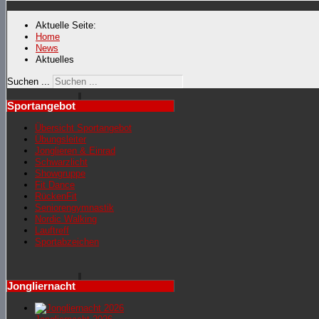
Aktuelle Seite:
Home
News
Aktuelles
Suchen ...
Sportangebot
Übersicht Sportangebot
Übungsleiter
Jonglieren & Einrad
Schwarzlicht
Showgruppe
Fit Dance
RückenFit
Seniorengymnastik
Nordic Walking
Lauftreff
Sportabzeichen
Jongliernacht