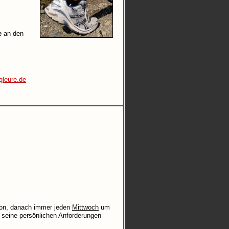
e
an den
gleure.de
ison, danach immer jeden
Mittwoch
um
 seine persönlichen Anforderungen