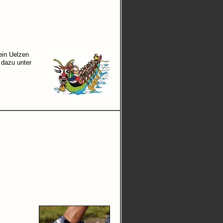
ein Uelzen
s dazu unter