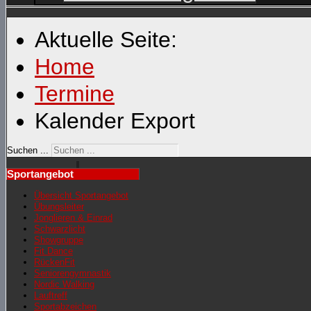
Aktuelle Seite:
Home
Termine
Kalender Export
Suchen ...
Sportangebot
Übersicht Sportangebot
Übungsleiter
Jonglieren & Einrad
Schwarzlicht
Showgruppe
Fit Dance
RückenFit
Seniorengymnastik
Nordic Walking
Lauftreff
Sportabzeichen