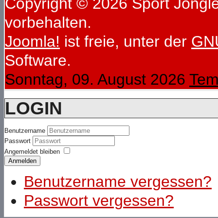
Copyright © 2026 Sport Jongleu
vorbehalten.
Joomla!
ist freie, unter der
GNU
Software.
Sonntag, 09. August 2026
Tem
LOGIN
Benutzername
Passwort
Angemeldet bleiben
Anmelden
Benutzername vergessen?
Passwort vergessen?