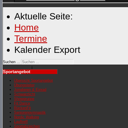
Aktuelle Seite:
Home
Termine
Kalender Export
Suchen ...
Sportangebot
Übersicht Sportangebot
Übungsleiter
Jonglieren & Einrad
Schwarzlicht
Showgruppe
Fit Dance
RückenFit
Seniorengymnastik
Nordic Walking
Lauftreff
Sportabzeichen