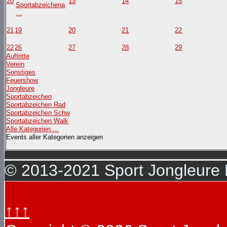
20
13
14
15
Sportabzeichena
...
21
19
20
21
22
22
26
27
28
29
Auftritte
Verein
Sonstiges
Feuershow
Jongleure
Sportabzeichen
Sportabzeichen Rad
Sportabzeichen Schw
Sportabzeichen Walk
Alle Kategorien ...
Events aller Kategorien anzeigen
© 2013-2021 Sport Jongleure D
↑↑↑