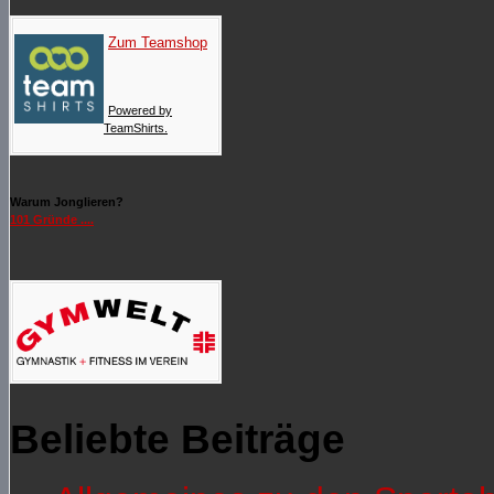
Zum Teamshop
Powered by
TeamShirts.
Warum Jonglieren?
101 Gründe ....
Beliebte Beiträge