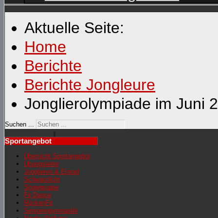
Aktuelle Seite:
Home
Berichte
Berichte Jongleure
Jonglierolympiade im Juni 
Suchen ...
Sportangebot
Übersicht Sportangebot
Übungsleiter
Jonglieren & Einrad
Schwarzlicht
Showgruppe
Fit Dance
RückenFit
Seniorengymnastik