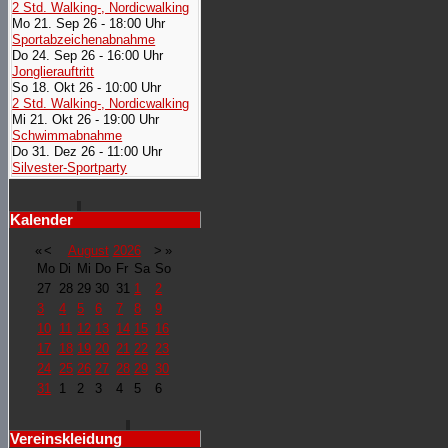
2 Std. Walking-, Nordicwalking
Mo 21. Sep 26 - 18:00 Uhr
Sportabzeichenabnahme
Do 24. Sep 26 - 16:00 Uhr
Jonglierauftritt
So 18. Okt 26 - 10:00 Uhr
2 Std. Walking-, Nordicwalking
Mi 21. Okt 26 - 19:00 Uhr
Schwimmabnahme
Do 31. Dez 26 - 11:00 Uhr
Silvester-Sportparty
Kalender
«
<
August
2026
>
»
Mo
Di
Mi
Do
Fr
Sa
So
27
28
29
30
31
1
2
3
4
5
6
7
8
9
10
11
12
13
14
15
16
17
18
19
20
21
22
23
24
25
26
27
28
29
30
31
1
2
3
4
5
6
Vereinskleidung