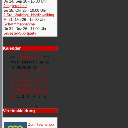
Do 24. Sep 26 - 16:00 Uhr
Jonglierauftritt
So 18. Okt 26 - 10:00 Uhr
2 Std. Walking-, Nordicwalking
Mi 21. Okt 26 - 19:00 Uhr
Schwimmabnahme
Do 31. Dez 26 - 11:00 Uhr
Silvester-Sportparty
Kalender
«
<
August
2026
>
»
Mo
Di
Mi
Do
Fr
Sa
So
27
28
29
30
31
1
2
3
4
5
6
7
8
9
10
11
12
13
14
15
16
17
18
19
20
21
22
23
24
25
26
27
28
29
30
31
1
2
3
4
5
6
Vereinskleidung
Zum Teamshop