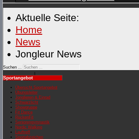
Aktuelle Seite:
Home
News
Jongleur News
Suchen ...
Sportangebot
Übersicht Sportangebot
Übungsleiter
Jonglieren & Einrad
Schwarzlicht
Showgruppe
Fit Dance
RückenFit
Seniorengymnastik
Nordic Walking
Lauftreff
Sportabzeichen