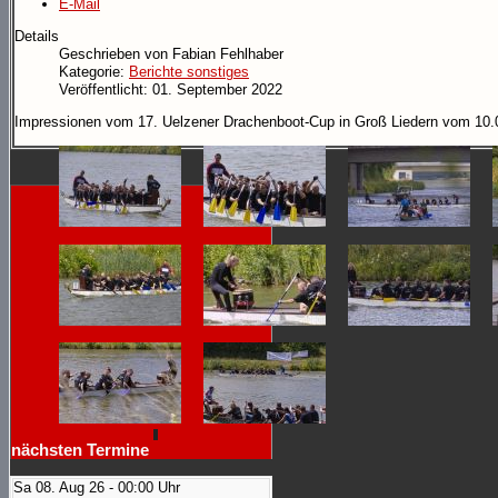
E-Mail
Details
Geschrieben von
Fabian Fehlhaber
Kategorie:
Berichte sonstiges
Veröffentlicht: 01. September 2022
Impressionen vom 17. Uelzener Drachenboot-Cup in Groß Liedern vom 10.
nächsten Termine
Sa 08. Aug 26 - 00:00 Uhr