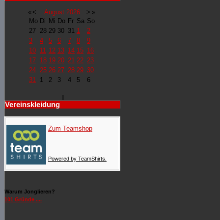
«
<
August
2026
>
»
Mo
Di
Mi
Do
Fr
Sa
So
27
28
29
30
31
1
2
3
4
5
6
7
8
9
10
11
12
13
14
15
16
17
18
19
20
21
22
23
24
25
26
27
28
29
30
31
1
2
3
4
5
6
Vereinskleidung
Zum Teamshop
Powered by TeamShirts.
Warum Jonglieren?
101 Gründe ....