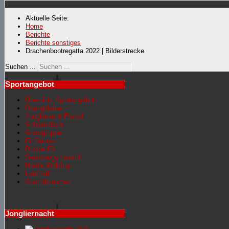
Aktuelle Seite:
Home
Berichte
Berichte sonstiges
Drachenbootregatta 2022 | Bilderstrecke
Suchen ...
Sportangebot
Übersicht Sportangebot
Übungsleiter
Jonglieren & Einrad
Schwarzlicht
Showgruppe
Fit Dance
RückenFit
Seniorengymnastik
Nordic Walking
Lauftreff
Sportabzeichen
Jongliernacht