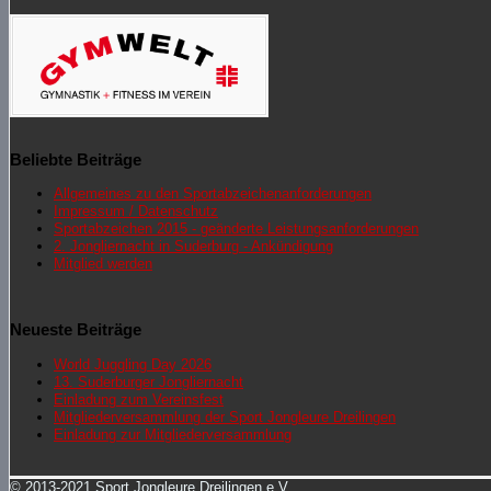
Beliebte Beiträge
Allgemeines zu den Sportabzeichenanforderungen
Impressum / Datenschutz
Sportabzeichen 2015 - geänderte Leistungsanforderungen
2. Jongliernacht in Suderburg - Ankündigung
Mitglied werden
Neueste Beiträge
World Juggling Day 2026
13. Suderburger Jongliernacht
Einladung zum Vereinsfest
Mitgliederversammlung der Sport Jongleure Dreilingen
Einladung zur Mitgliederversammlung
© 2013-2021 Sport Jongleure Dreilingen e.V.